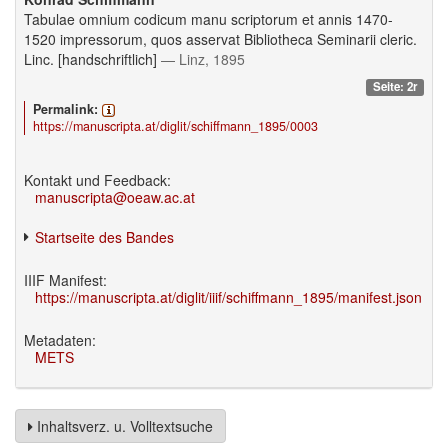
Tabulae omnium codicum manu scriptorum et annis 1470-
1520 impressorum, quos asservat Bibliotheca Seminarii cleric.
Linc. [handschriftlich]
— Linz, 1895
Seite: 2r
Permalink:
https://manuscripta.at/diglit/schiffmann_1895/0003
Kontakt und Feedback:
manuscripta@oeaw.ac.at
Startseite des Bandes
IIIF Manifest:
https://manuscripta.at/diglit/iiif/schiffmann_1895/manifest.json
Metadaten:
METS
Inhaltsverz. u. Volltextsuche