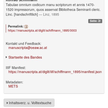
Tabulae omnium codicum manu scriptorum et annis 1470-
1520 impressorum, quos asservat Bibliotheca Seminarii cleric.
Linc. [handschriftlich]
— Linz, 1895
Seite: 2r
Permalink:
https://manuscripta.at/diglit/schiffmann_1895/0003
Kontakt und Feedback:
manuscripta@oeaw.ac.at
Startseite des Bandes
IIIF Manifest:
https://manuscripta.at/diglit/iiif/schiffmann_1895/manifest.json
Metadaten:
METS
Inhaltsverz. u. Volltextsuche