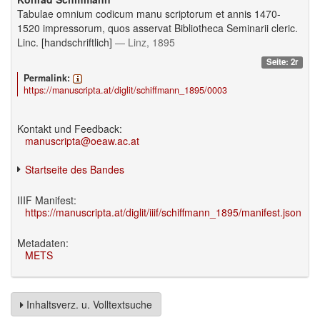
Tabulae omnium codicum manu scriptorum et annis 1470-
1520 impressorum, quos asservat Bibliotheca Seminarii cleric.
Linc. [handschriftlich]
— Linz, 1895
Seite: 2r
Permalink:
https://manuscripta.at/diglit/schiffmann_1895/0003
Kontakt und Feedback:
manuscripta@oeaw.ac.at
Startseite des Bandes
IIIF Manifest:
https://manuscripta.at/diglit/iiif/schiffmann_1895/manifest.json
Metadaten:
METS
Inhaltsverz. u. Volltextsuche