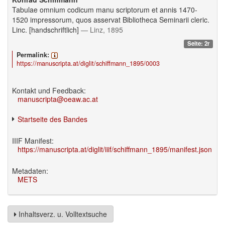
Tabulae omnium codicum manu scriptorum et annis 1470-
1520 impressorum, quos asservat Bibliotheca Seminarii cleric.
Linc. [handschriftlich]
— Linz, 1895
Seite: 2r
Permalink:
https://manuscripta.at/diglit/schiffmann_1895/0003
Kontakt und Feedback:
manuscripta@oeaw.ac.at
Startseite des Bandes
IIIF Manifest:
https://manuscripta.at/diglit/iiif/schiffmann_1895/manifest.json
Metadaten:
METS
Inhaltsverz. u. Volltextsuche