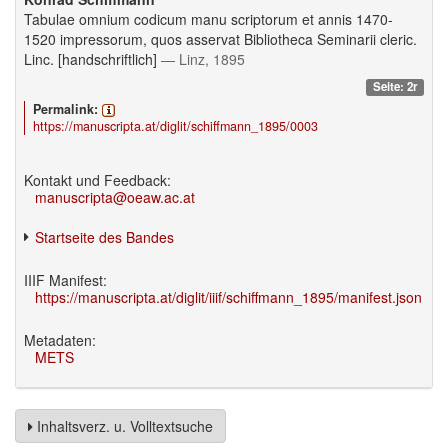
Tabulae omnium codicum manu scriptorum et annis 1470-
1520 impressorum, quos asservat Bibliotheca Seminarii cleric.
Linc. [handschriftlich]
— Linz, 1895
Seite: 2r
Permalink:
https://manuscripta.at/diglit/schiffmann_1895/0003
Kontakt und Feedback:
manuscripta@oeaw.ac.at
Startseite des Bandes
IIIF Manifest:
https://manuscripta.at/diglit/iiif/schiffmann_1895/manifest.json
Metadaten:
METS
Inhaltsverz. u. Volltextsuche