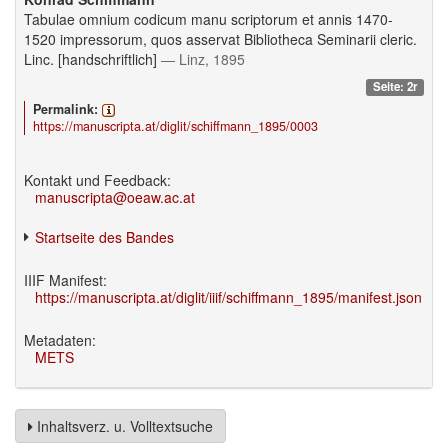
Tabulae omnium codicum manu scriptorum et annis 1470-
1520 impressorum, quos asservat Bibliotheca Seminarii cleric.
Linc. [handschriftlich]
— Linz, 1895
Seite: 2r
Permalink:
https://manuscripta.at/diglit/schiffmann_1895/0003
Kontakt und Feedback:
manuscripta@oeaw.ac.at
Startseite des Bandes
IIIF Manifest:
https://manuscripta.at/diglit/iiif/schiffmann_1895/manifest.json
Metadaten:
METS
Inhaltsverz. u. Volltextsuche