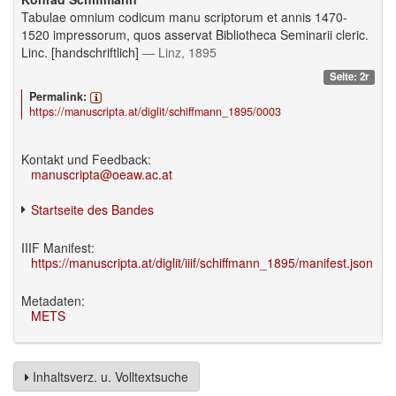
Tabulae omnium codicum manu scriptorum et annis 1470-
1520 impressorum, quos asservat Bibliotheca Seminarii cleric.
Linc. [handschriftlich]
— Linz, 1895
Seite: 2r
Permalink:
https://manuscripta.at/diglit/schiffmann_1895/0003
Kontakt und Feedback:
manuscripta@oeaw.ac.at
Startseite des Bandes
IIIF Manifest:
https://manuscripta.at/diglit/iiif/schiffmann_1895/manifest.json
Metadaten:
METS
Inhaltsverz. u. Volltextsuche