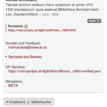
Tabulae omnium codicum manu scriptorum et annis 1470-
1520 impressorum, quos asservat Bibliotheca Seminarii cleric.
Linc. [handschriftlich]
— Linz, 1895
Seite: 2r
Permalink:
https://manuscripta.at/diglit/schiffmann_1895/0003
Kontakt und Feedback:
manuscripta@oeaw.ac.at
Startseite des Bandes
IIIF Manifest:
https://manuscripta.at/diglit/iiif/schiffmann_1895/manifest.json
Metadaten:
METS
Inhaltsverz. u. Volltextsuche