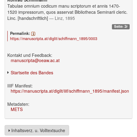
Tabulae omnium codicum manu scriptorum et annis 1470-
1520 impressorum, quos asservat Bibliotheca Seminarii cleric.
Linc. [handschriftlich]
— Linz, 1895
Seite: 2r
Permalink:
https://manuscripta.at/diglit/schiffmann_1895/0003
Kontakt und Feedback:
manuscripta@oeaw.ac.at
Startseite des Bandes
IIIF Manifest:
https://manuscripta.at/diglit/iiif/schiffmann_1895/manifest.json
Metadaten:
METS
Inhaltsverz. u. Volltextsuche