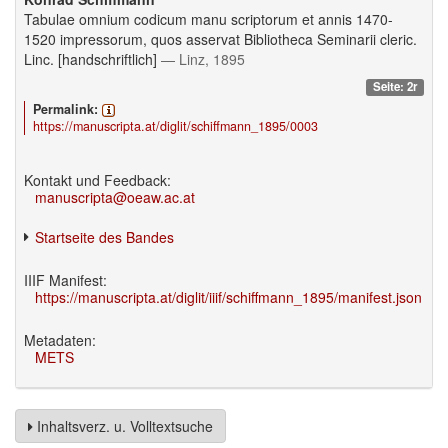
Tabulae omnium codicum manu scriptorum et annis 1470-
1520 impressorum, quos asservat Bibliotheca Seminarii cleric.
Linc. [handschriftlich]
— Linz, 1895
Seite: 2r
Permalink:
https://manuscripta.at/diglit/schiffmann_1895/0003
Kontakt und Feedback:
manuscripta@oeaw.ac.at
Startseite des Bandes
IIIF Manifest:
https://manuscripta.at/diglit/iiif/schiffmann_1895/manifest.json
Metadaten:
METS
Inhaltsverz. u. Volltextsuche