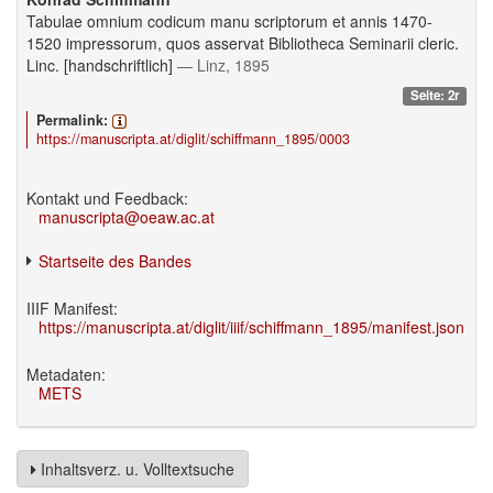
Tabulae omnium codicum manu scriptorum et annis 1470-
1520 impressorum, quos asservat Bibliotheca Seminarii cleric.
Linc. [handschriftlich]
— Linz, 1895
Seite: 2r
Permalink:
https://manuscripta.at/diglit/schiffmann_1895/0003
Kontakt und Feedback:
manuscripta@oeaw.ac.at
Startseite des Bandes
IIIF Manifest:
https://manuscripta.at/diglit/iiif/schiffmann_1895/manifest.json
Metadaten:
METS
Inhaltsverz. u. Volltextsuche