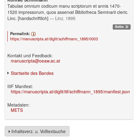
Tabulae omnium codicum manu scriptorum et annis 1470-
1520 impressorum, quos asservat Bibliotheca Seminarii cleric.
Linc. [handschriftlich]
— Linz, 1895
Seite: 2r
Permalink:
https://manuscripta.at/diglit/schiffmann_1895/0003
Kontakt und Feedback:
manuscripta@oeaw.ac.at
Startseite des Bandes
IIIF Manifest:
https://manuscripta.at/diglit/iiif/schiffmann_1895/manifest.json
Metadaten:
METS
Inhaltsverz. u. Volltextsuche