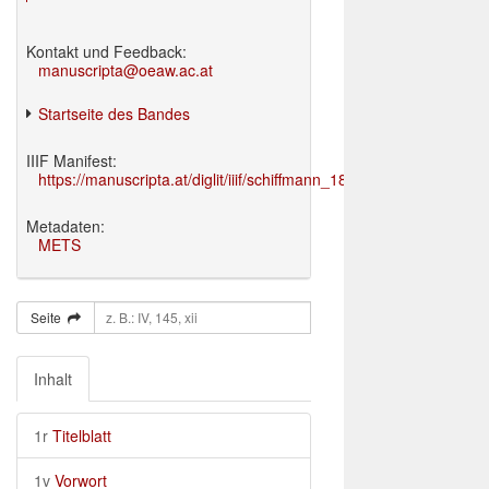
Kontakt und Feedback:
manuscripta@oeaw.ac.at
Startseite des Bandes
IIIF Manifest:
https://manuscripta.at/diglit/iiif/schiffmann_1895/manifest.json
Metadaten:
METS
Seite
Inhalt
1r
Titelblatt
1v
Vorwort