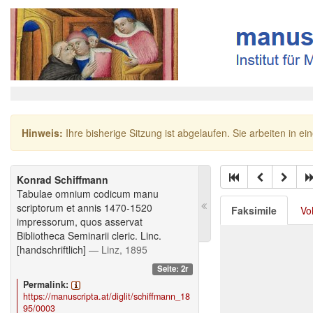
Hinweis:
Ihre bisherige Sitzung ist abgelaufen. Sie arbeiten in ei
Konrad Schiffmann
Tabulae omnium codicum manu
scriptorum et annis 1470-1520
Faksimile
Vo
impressorum, quos asservat
Bibliotheca Seminarii cleric. Linc.
[handschriftlich]
— Linz, 1895
Seite: 2r
Permalink:
https://manuscripta.at/diglit/schiffmann_18
95/0003