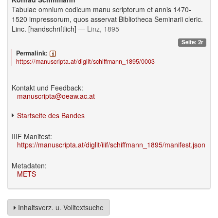
Tabulae omnium codicum manu scriptorum et annis 1470-
1520 impressorum, quos asservat Bibliotheca Seminarii cleric.
Linc. [handschriftlich]
— Linz, 1895
Seite: 2r
Permalink:
https://manuscripta.at/diglit/schiffmann_1895/0003
Kontakt und Feedback:
manuscripta@oeaw.ac.at
Startseite des Bandes
IIIF Manifest:
https://manuscripta.at/diglit/iiif/schiffmann_1895/manifest.json
Metadaten:
METS
Inhaltsverz. u. Volltextsuche