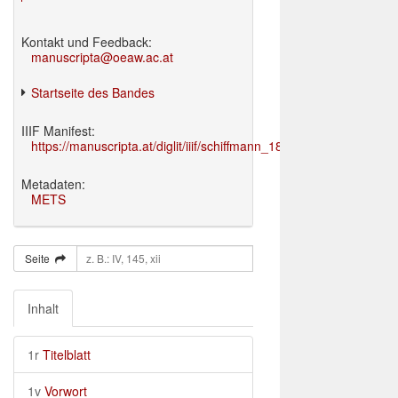
Kontakt und Feedback:
manuscripta@oeaw.ac.at
Startseite des Bandes
IIIF Manifest:
https://manuscripta.at/diglit/iiif/schiffmann_1895/manifest.json
Metadaten:
METS
Seite
Inhalt
1r
Titelblatt
1v
Vorwort