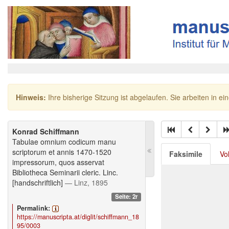
Hinweis:
Ihre bisherige Sitzung ist abgelaufen. Sie arbeiten in ei
Konrad Schiffmann
Tabulae omnium codicum manu
scriptorum et annis 1470-1520
Faksimile
Vo
impressorum, quos asservat
Bibliotheca Seminarii cleric. Linc.
[handschriftlich]
— Linz, 1895
Seite: 2r
Permalink:
https://manuscripta.at/diglit/schiffmann_18
95/0003