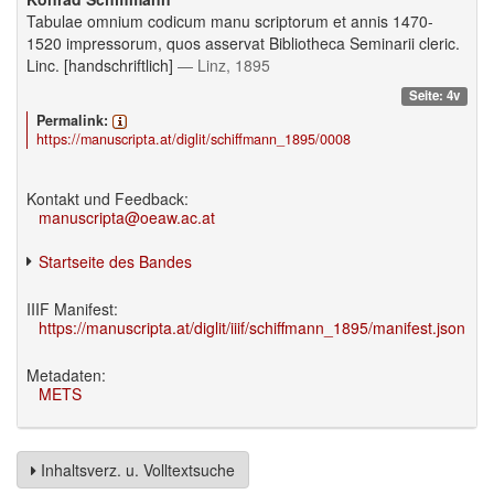
Tabulae omnium codicum manu scriptorum et annis 1470-
1520 impressorum, quos asservat Bibliotheca Seminarii cleric.
Linc. [handschriftlich]
— Linz, 1895
Seite: 4v
Permalink:
https://manuscripta.at/diglit/schiffmann_1895/0008
Kontakt und Feedback:
manuscripta@oeaw.ac.at
Startseite des Bandes
IIIF Manifest:
https://manuscripta.at/diglit/iiif/schiffmann_1895/manifest.json
Metadaten:
METS
Inhaltsverz. u. Volltextsuche