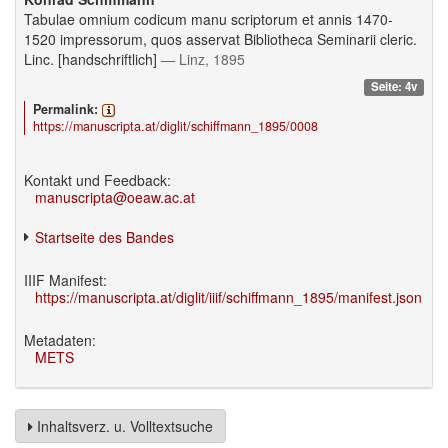
Tabulae omnium codicum manu scriptorum et annis 1470-
1520 impressorum, quos asservat Bibliotheca Seminarii cleric.
Linc. [handschriftlich]
— Linz, 1895
Seite: 4v
Permalink:
https://manuscripta.at/diglit/schiffmann_1895/0008
Kontakt und Feedback:
manuscripta@oeaw.ac.at
Startseite des Bandes
IIIF Manifest:
https://manuscripta.at/diglit/iiif/schiffmann_1895/manifest.json
Metadaten:
METS
Inhaltsverz. u. Volltextsuche