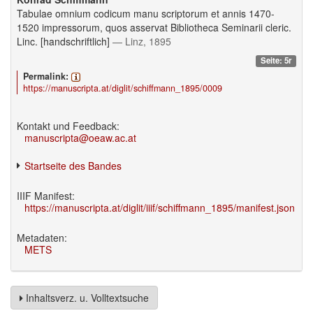
Tabulae omnium codicum manu scriptorum et annis 1470-
1520 impressorum, quos asservat Bibliotheca Seminarii cleric.
Linc. [handschriftlich]
— Linz, 1895
Seite: 5r
Permalink:
https://manuscripta.at/diglit/schiffmann_1895/0009
Kontakt und Feedback:
manuscripta@oeaw.ac.at
Startseite des Bandes
IIIF Manifest:
https://manuscripta.at/diglit/iiif/schiffmann_1895/manifest.json
Metadaten:
METS
Inhaltsverz. u. Volltextsuche