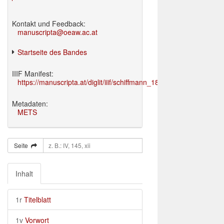
Kontakt und Feedback:
manuscripta@oeaw.ac.at
Startseite des Bandes
IIIF Manifest:
https://manuscripta.at/diglit/iiif/schiffmann_1895/manifest.json
Metadaten:
METS
Seite
Inhalt
1r
Titelblatt
1v
Vorwort