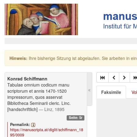
Hinweis:
Ihre bisherige Sitzung ist abgelaufen. Sie arbeiten in ei
Konrad Schiffmann
Tabulae omnium codicum manu
scriptorum et annis 1470-1520
Faksimile
Vo
impressorum, quos asservat
Bibliotheca Seminarii cleric. Linc.
[handschriftlich]
— Linz, 1895
Seite: 5r
Permalink:
https://manuscripta.at/diglit/schiffmann_18
95/0009