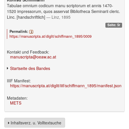
Tabulae omnium codicum manu scriptorum et annis 1470-
1520 impressorum, quos asservat Bibliotheca Seminarii cleric.
Linc. [handschriftlich]
— Linz, 1895
Seite: 5r
Permalink:
https://manuscripta.at/diglit/schiffmann_1895/0009
Kontakt und Feedback:
manuscripta@oeaw.ac.at
Startseite des Bandes
IIIF Manifest:
https://manuscripta.at/diglit/iiif/schiffmann_1895/manifest.json
Metadaten:
METS
Inhaltsverz. u. Volltextsuche