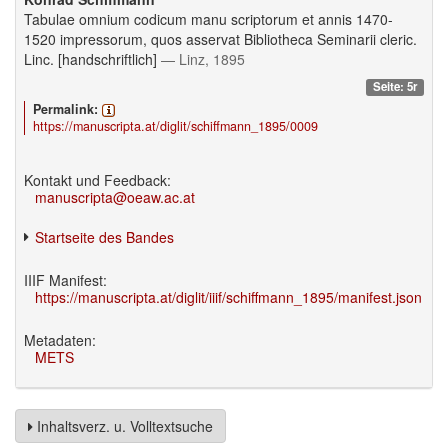
Tabulae omnium codicum manu scriptorum et annis 1470-
1520 impressorum, quos asservat Bibliotheca Seminarii cleric.
Linc. [handschriftlich]
— Linz, 1895
Seite: 5r
Permalink:
https://manuscripta.at/diglit/schiffmann_1895/0009
Kontakt und Feedback:
manuscripta@oeaw.ac.at
Startseite des Bandes
IIIF Manifest:
https://manuscripta.at/diglit/iiif/schiffmann_1895/manifest.json
Metadaten:
METS
Inhaltsverz. u. Volltextsuche