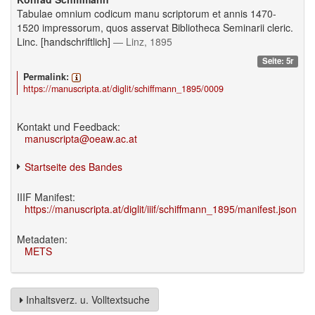
Tabulae omnium codicum manu scriptorum et annis 1470-
1520 impressorum, quos asservat Bibliotheca Seminarii cleric.
Linc. [handschriftlich]
— Linz, 1895
Seite: 5r
Permalink:
https://manuscripta.at/diglit/schiffmann_1895/0009
Kontakt und Feedback:
manuscripta@oeaw.ac.at
Startseite des Bandes
IIIF Manifest:
https://manuscripta.at/diglit/iiif/schiffmann_1895/manifest.json
Metadaten:
METS
Inhaltsverz. u. Volltextsuche