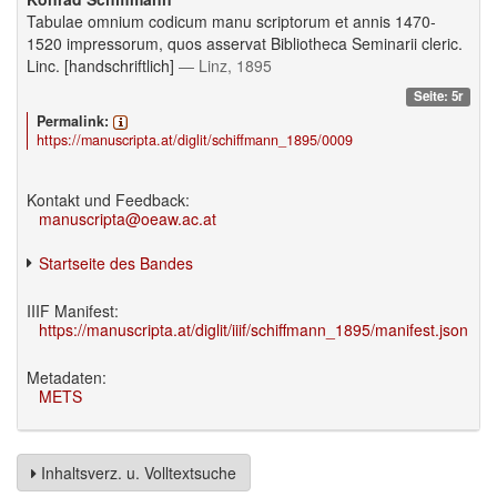
Tabulae omnium codicum manu scriptorum et annis 1470-
1520 impressorum, quos asservat Bibliotheca Seminarii cleric.
Linc. [handschriftlich]
— Linz, 1895
Seite: 5r
Permalink:
https://manuscripta.at/diglit/schiffmann_1895/0009
Kontakt und Feedback:
manuscripta@oeaw.ac.at
Startseite des Bandes
IIIF Manifest:
https://manuscripta.at/diglit/iiif/schiffmann_1895/manifest.json
Metadaten:
METS
Inhaltsverz. u. Volltextsuche