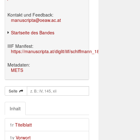
Kontakt und Feedback:
manuscripta@oeaw.ac.at
Startseite des Bandes
IIIF Manifest:
https://manuscripta.at/diglit/iiif/schiffmann_1895/manifest.json
Metadaten:
METS
Seite
Inhalt
1r
Titelblatt
1v
Vorwort