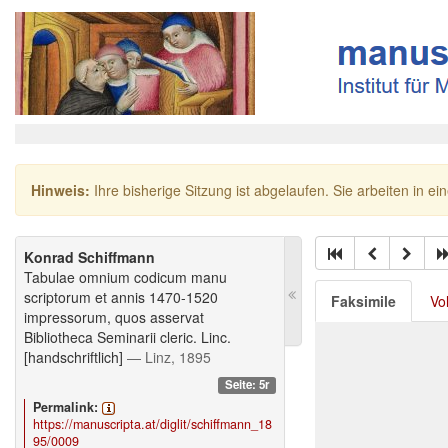
Hinweis:
Ihre bisherige Sitzung ist abgelaufen. Sie arbeiten in ei
Konrad Schiffmann
Tabulae omnium codicum manu
scriptorum et annis 1470-1520
Faksimile
Vo
impressorum, quos asservat
Bibliotheca Seminarii cleric. Linc.
[handschriftlich]
— Linz, 1895
Seite: 5r
Permalink:
https://manuscripta.at/diglit/schiffmann_18
95/0009