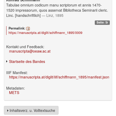
Tabulae omnium codicum manu scriptorum et annis 1470-
1520 impressorum, quos asservat Bibliotheca Seminarii cleric.
Linc. [handschriftlich]
— Linz, 1895
Seite: 5r
Permalink:
https://manuscripta.at/diglit/schiffmann_1895/0009
Kontakt und Feedback:
manuscripta@oeaw.ac.at
Startseite des Bandes
IIIF Manifest:
https://manuscripta.at/diglit/iiif/schiffmann_1895/manifest.json
Metadaten:
METS
Inhaltsverz. u. Volltextsuche