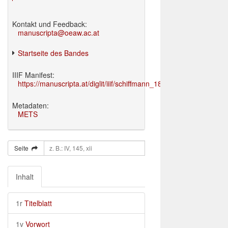
Kontakt und Feedback:
manuscripta@oeaw.ac.at
Startseite des Bandes
IIIF Manifest:
https://manuscripta.at/diglit/iiif/schiffmann_1895/manifest.json
Metadaten:
METS
Seite
Inhalt
1r
Titelblatt
1v
Vorwort