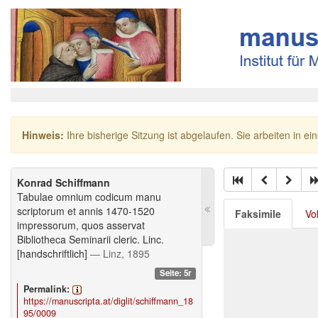
Hinweis:
Ihre bisherige Sitzung ist abgelaufen. Sie arbeiten in ei
Konrad Schiffmann
Tabulae omnium codicum manu
scriptorum et annis 1470-1520
Faksimile
Vo
impressorum, quos asservat
Bibliotheca Seminarii cleric. Linc.
[handschriftlich]
— Linz, 1895
Seite: 5r
Permalink:
https://manuscripta.at/diglit/schiffmann_18
95/0009