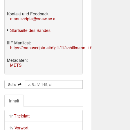
Kontakt und Feedback:
manuscripta@oeaw.ac.at
Startseite des Bandes
IIIF Manifest:
https://manuscripta.at/diglit/iiif/schiffmann_1895/manifest.json
Metadaten:
METS
Seite
Inhalt
1r
Titelblatt
1v
Vorwort