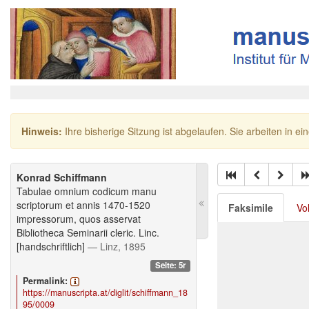
Hinweis:
Ihre bisherige Sitzung ist abgelaufen. Sie arbeiten in ei
Konrad Schiffmann
Tabulae omnium codicum manu
scriptorum et annis 1470-1520
Faksimile
Vo
impressorum, quos asservat
Bibliotheca Seminarii cleric. Linc.
[handschriftlich]
— Linz, 1895
Seite: 5r
Permalink:
https://manuscripta.at/diglit/schiffmann_18
95/0009