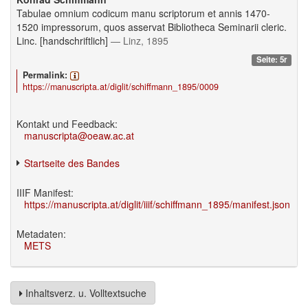
Tabulae omnium codicum manu scriptorum et annis 1470-
1520 impressorum, quos asservat Bibliotheca Seminarii cleric.
Linc. [handschriftlich]
— Linz, 1895
Seite: 5r
Permalink:
https://manuscripta.at/diglit/schiffmann_1895/0009
Kontakt und Feedback:
manuscripta@oeaw.ac.at
Startseite des Bandes
IIIF Manifest:
https://manuscripta.at/diglit/iiif/schiffmann_1895/manifest.json
Metadaten:
METS
Inhaltsverz. u. Volltextsuche