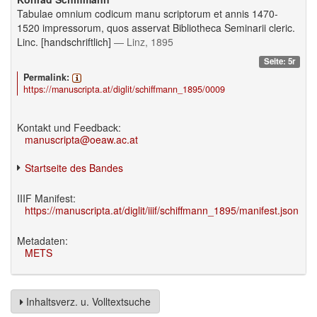
Tabulae omnium codicum manu scriptorum et annis 1470-
1520 impressorum, quos asservat Bibliotheca Seminarii cleric.
Linc. [handschriftlich]
— Linz, 1895
Seite: 5r
Permalink:
https://manuscripta.at/diglit/schiffmann_1895/0009
Kontakt und Feedback:
manuscripta@oeaw.ac.at
Startseite des Bandes
IIIF Manifest:
https://manuscripta.at/diglit/iiif/schiffmann_1895/manifest.json
Metadaten:
METS
Inhaltsverz. u. Volltextsuche