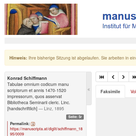
Hinweis:
Ihre bisherige Sitzung ist abgelaufen. Sie arbeiten in ei
Konrad Schiffmann
Tabulae omnium codicum manu
scriptorum et annis 1470-1520
Faksimile
Vo
impressorum, quos asservat
Bibliotheca Seminarii cleric. Linc.
[handschriftlich]
— Linz, 1895
Seite: 5r
Permalink:
https://manuscripta.at/diglit/schiffmann_18
95/0009