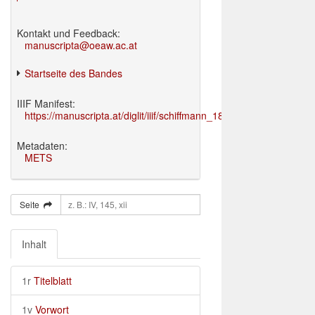
Kontakt und Feedback:
manuscripta@oeaw.ac.at
Startseite des Bandes
IIIF Manifest:
https://manuscripta.at/diglit/iiif/schiffmann_1895/manifest.json
Metadaten:
METS
Seite
Inhalt
1r
Titelblatt
1v
Vorwort