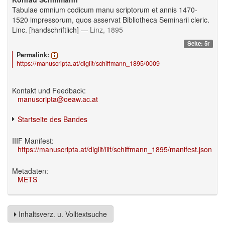
Tabulae omnium codicum manu scriptorum et annis 1470-
1520 impressorum, quos asservat Bibliotheca Seminarii cleric.
Linc. [handschriftlich]
— Linz, 1895
Seite: 5r
Permalink:
https://manuscripta.at/diglit/schiffmann_1895/0009
Kontakt und Feedback:
manuscripta@oeaw.ac.at
Startseite des Bandes
IIIF Manifest:
https://manuscripta.at/diglit/iiif/schiffmann_1895/manifest.json
Metadaten:
METS
Inhaltsverz. u. Volltextsuche