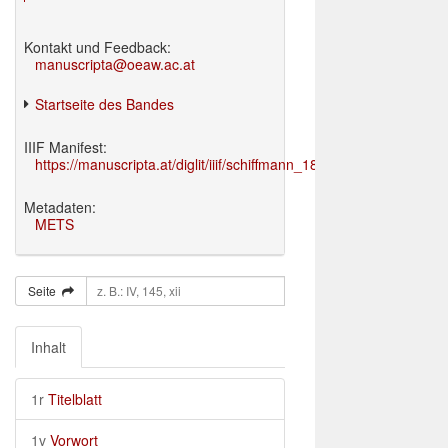
Kontakt und Feedback:
manuscripta@oeaw.ac.at
Startseite des Bandes
IIIF Manifest:
https://manuscripta.at/diglit/iiif/schiffmann_1895/manifest.json
Metadaten:
METS
Seite
Inhalt
1r
Titelblatt
1v
Vorwort