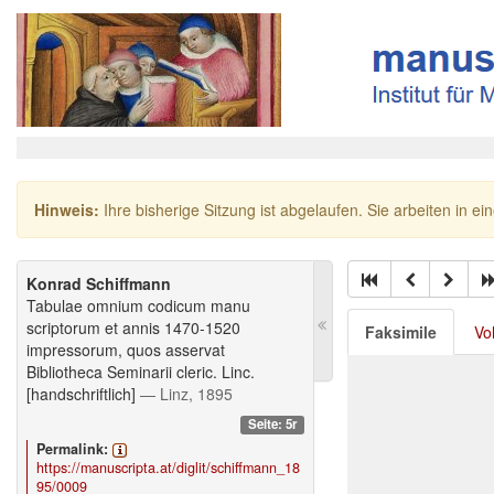
Hinweis:
Ihre bisherige Sitzung ist abgelaufen. Sie arbeiten in ei
Konrad Schiffmann
Tabulae omnium codicum manu
scriptorum et annis 1470-1520
Faksimile
Vo
impressorum, quos asservat
Bibliotheca Seminarii cleric. Linc.
[handschriftlich]
— Linz, 1895
Seite: 5r
Permalink:
https://manuscripta.at/diglit/schiffmann_18
95/0009