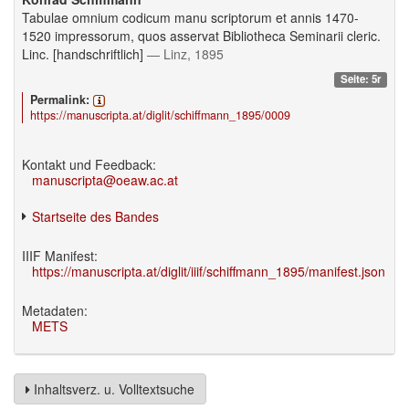
Tabulae omnium codicum manu scriptorum et annis 1470-
1520 impressorum, quos asservat Bibliotheca Seminarii cleric.
Linc. [handschriftlich]
— Linz, 1895
Seite: 5r
Permalink:
https://manuscripta.at/diglit/schiffmann_1895/0009
Kontakt und Feedback:
manuscripta@oeaw.ac.at
Startseite des Bandes
IIIF Manifest:
https://manuscripta.at/diglit/iiif/schiffmann_1895/manifest.json
Metadaten:
METS
Inhaltsverz. u. Volltextsuche