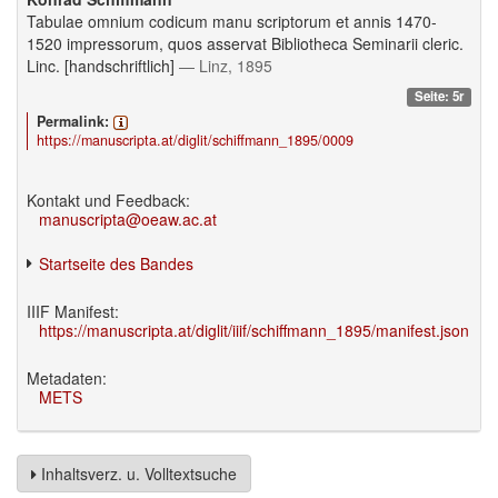
Tabulae omnium codicum manu scriptorum et annis 1470-
1520 impressorum, quos asservat Bibliotheca Seminarii cleric.
Linc. [handschriftlich]
— Linz, 1895
Seite: 5r
Permalink:
https://manuscripta.at/diglit/schiffmann_1895/0009
Kontakt und Feedback:
manuscripta@oeaw.ac.at
Startseite des Bandes
IIIF Manifest:
https://manuscripta.at/diglit/iiif/schiffmann_1895/manifest.json
Metadaten:
METS
Inhaltsverz. u. Volltextsuche