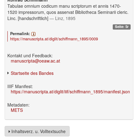
Tabulae omnium codicum manu scriptorum et annis 1470-
1520 impressorum, quos asservat Bibliotheca Seminarii cleric.
Linc. [handschriftlich]
— Linz, 1895
Seite: 5r
Permalink:
https://manuscripta.at/diglit/schiffmann_1895/0009
Kontakt und Feedback:
manuscripta@oeaw.ac.at
Startseite des Bandes
IIIF Manifest:
https://manuscripta.at/diglit/iiif/schiffmann_1895/manifest.json
Metadaten:
METS
Inhaltsverz. u. Volltextsuche