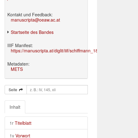
Kontakt und Feedback:
manuscripta@oeaw.ac.at
Startseite des Bandes
IIIF Manifest:
https://manuscripta.at/diglit/iiif/schiffmann_1895/manifest.json
Metadaten:
METS
Seite
Inhalt
1r
Titelblatt
1v
Vorwort