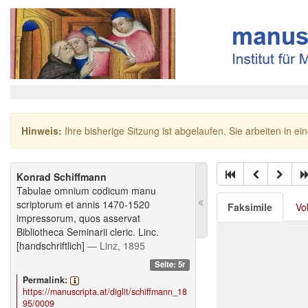
Hinweis:
Ihre bisherige Sitzung ist abgelaufen. Sie arbeiten in ei
Konrad Schiffmann
Tabulae omnium codicum manu
scriptorum et annis 1470-1520
Faksimile
Vo
impressorum, quos asservat
Bibliotheca Seminarii cleric. Linc.
[handschriftlich]
— Linz, 1895
Seite: 5r
Permalink:
https://manuscripta.at/diglit/schiffmann_18
95/0009