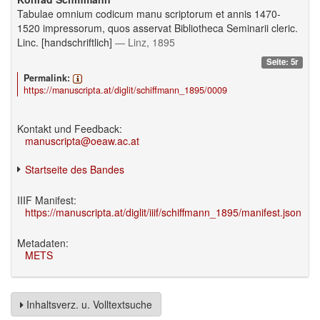
Tabulae omnium codicum manu scriptorum et annis 1470-
1520 impressorum, quos asservat Bibliotheca Seminarii cleric.
Linc. [handschriftlich]
— Linz, 1895
Seite: 5r
Permalink:
https://manuscripta.at/diglit/schiffmann_1895/0009
Kontakt und Feedback:
manuscripta@oeaw.ac.at
Startseite des Bandes
IIIF Manifest:
https://manuscripta.at/diglit/iiif/schiffmann_1895/manifest.json
Metadaten:
METS
Inhaltsverz. u. Volltextsuche