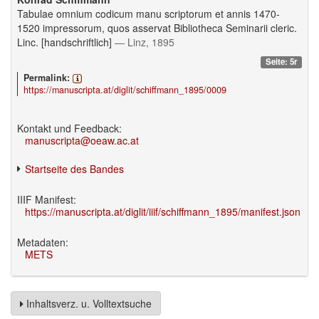
Tabulae omnium codicum manu scriptorum et annis 1470-
1520 impressorum, quos asservat Bibliotheca Seminarii cleric.
Linc. [handschriftlich]
— Linz, 1895
Seite: 5r
Permalink:
https://manuscripta.at/diglit/schiffmann_1895/0009
Kontakt und Feedback:
manuscripta@oeaw.ac.at
Startseite des Bandes
IIIF Manifest:
https://manuscripta.at/diglit/iiif/schiffmann_1895/manifest.json
Metadaten:
METS
Inhaltsverz. u. Volltextsuche