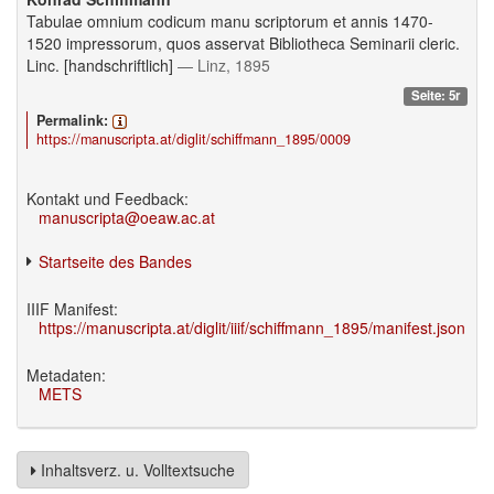
Tabulae omnium codicum manu scriptorum et annis 1470-
1520 impressorum, quos asservat Bibliotheca Seminarii cleric.
Linc. [handschriftlich]
— Linz, 1895
Seite: 5r
Permalink:
https://manuscripta.at/diglit/schiffmann_1895/0009
Kontakt und Feedback:
manuscripta@oeaw.ac.at
Startseite des Bandes
IIIF Manifest:
https://manuscripta.at/diglit/iiif/schiffmann_1895/manifest.json
Metadaten:
METS
Inhaltsverz. u. Volltextsuche