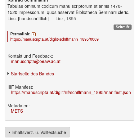
Tabulae omnium codicum manu scriptorum et annis 1470-
1520 impressorum, quos asservat Bibliotheca Seminarii cleric.
Linc. [handschriftlich]
— Linz, 1895
Seite: 5r
Permalink:
https://manuscripta.at/diglit/schiffmann_1895/0009
Kontakt und Feedback:
manuscripta@oeaw.ac.at
Startseite des Bandes
IIIF Manifest:
https://manuscripta.at/diglit/iiif/schiffmann_1895/manifest.json
Metadaten:
METS
Inhaltsverz. u. Volltextsuche