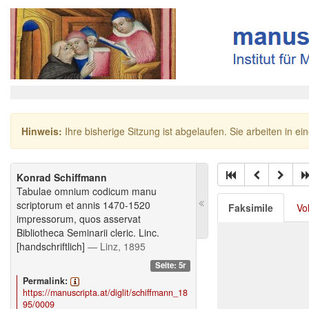
Hinweis:
Ihre bisherige Sitzung ist abgelaufen. Sie arbeiten in ei
Konrad Schiffmann
Tabulae omnium codicum manu
scriptorum et annis 1470-1520
Faksimile
Vo
impressorum, quos asservat
Bibliotheca Seminarii cleric. Linc.
[handschriftlich]
— Linz, 1895
Seite: 5r
Permalink:
https://manuscripta.at/diglit/schiffmann_18
95/0009