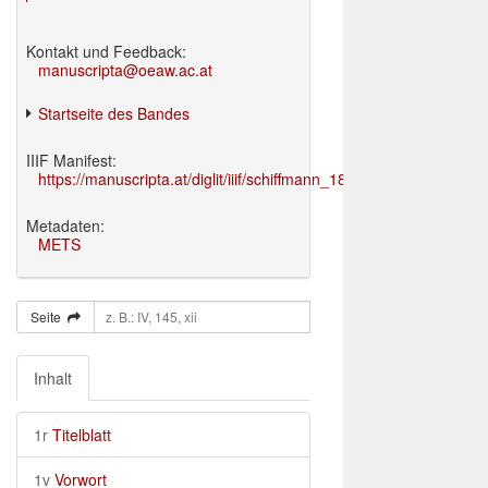
Kontakt und Feedback:
manuscripta@oeaw.ac.at
Startseite des Bandes
IIIF Manifest:
https://manuscripta.at/diglit/iiif/schiffmann_1895/manifest.json
Metadaten:
METS
Seite
Inhalt
1r
Titelblatt
1v
Vorwort