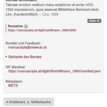
Tabulae omnium codicum manu scriptorum et annis 1470-
1520 impressorum, quos asservat Bibliotheca Seminarii cleric.
Linc. [handschriftlich]
— Linz, 1895
Seite: 5r
Permalink:
https://manuscripta.at/diglit/schiffmann_1895/0009
Kontakt und Feedback:
manuscripta@oeaw.ac.at
Startseite des Bandes
IIIF Manifest:
https://manuscripta.at/diglit/iiif/schiffmann_1895/manifest.json
Metadaten:
METS
Inhaltsverz. u. Volltextsuche