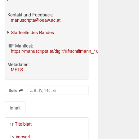
Kontakt und Feedback:
manuscripta@oeaw.ac.at
Startseite des Bandes
IIIF Manifest:
https://manuscripta.at/diglit/iiif/schiffmann_1895/manifest.json
Metadaten:
METS
Seite
Inhalt
1r
Titelblatt
1v
Vorwort