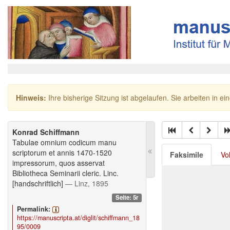
Hinweis:
Ihre bisherige Sitzung ist abgelaufen. Sie arbeiten in ei
Konrad Schiffmann
Tabulae omnium codicum manu
scriptorum et annis 1470-1520
Faksimile
Vo
impressorum, quos asservat
Bibliotheca Seminarii cleric. Linc.
[handschriftlich]
— Linz, 1895
Seite: 5r
Permalink:
https://manuscripta.at/diglit/schiffmann_18
95/0009