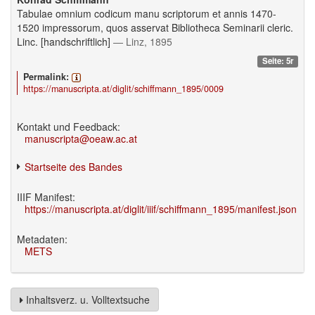
Tabulae omnium codicum manu scriptorum et annis 1470-
1520 impressorum, quos asservat Bibliotheca Seminarii cleric.
Linc. [handschriftlich]
— Linz, 1895
Seite: 5r
Permalink:
https://manuscripta.at/diglit/schiffmann_1895/0009
Kontakt und Feedback:
manuscripta@oeaw.ac.at
Startseite des Bandes
IIIF Manifest:
https://manuscripta.at/diglit/iiif/schiffmann_1895/manifest.json
Metadaten:
METS
Inhaltsverz. u. Volltextsuche