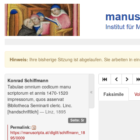
Hinweis:
Ihre bisherige Sitzung ist abgelaufen. Sie arbeiten in ei
Konrad Schiffmann
Tabulae omnium codicum manu
scriptorum et annis 1470-1520
Faksimile
Vo
impressorum, quos asservat
Bibliotheca Seminarii cleric. Linc.
[handschriftlich]
— Linz, 1895
Seite: 5r
Permalink:
https://manuscripta.at/diglit/schiffmann_18
95/0009