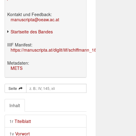
Kontakt und Feedback:
manuscripta@oeaw.ac.at
Startseite des Bandes
IIIF Manifest:
https://manuscripta.at/diglit/iiif/schiffmann_1895/manifest.json
Metadaten:
METS
Seite
Inhalt
1r
Titelblatt
1v
Vorwort