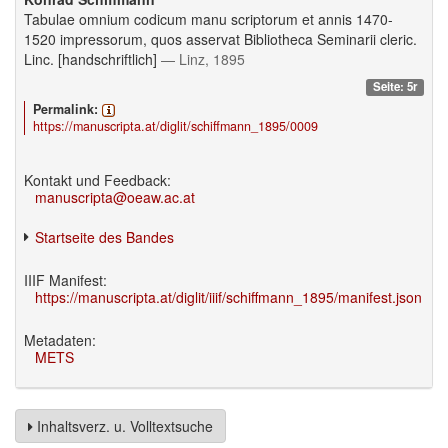
Tabulae omnium codicum manu scriptorum et annis 1470-
1520 impressorum, quos asservat Bibliotheca Seminarii cleric.
Linc. [handschriftlich]
— Linz, 1895
Seite: 5r
Permalink:
https://manuscripta.at/diglit/schiffmann_1895/0009
Kontakt und Feedback:
manuscripta@oeaw.ac.at
Startseite des Bandes
IIIF Manifest:
https://manuscripta.at/diglit/iiif/schiffmann_1895/manifest.json
Metadaten:
METS
Inhaltsverz. u. Volltextsuche