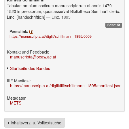
Tabulae omnium codicum manu scriptorum et annis 1470-
1520 impressorum, quos asservat Bibliotheca Seminarii cleric.
Linc. [handschriftlich]
— Linz, 1895
Seite: 5r
Permalink:
https://manuscripta.at/diglit/schiffmann_1895/0009
Kontakt und Feedback:
manuscripta@oeaw.ac.at
Startseite des Bandes
IIIF Manifest:
https://manuscripta.at/diglit/iiif/schiffmann_1895/manifest.json
Metadaten:
METS
Inhaltsverz. u. Volltextsuche