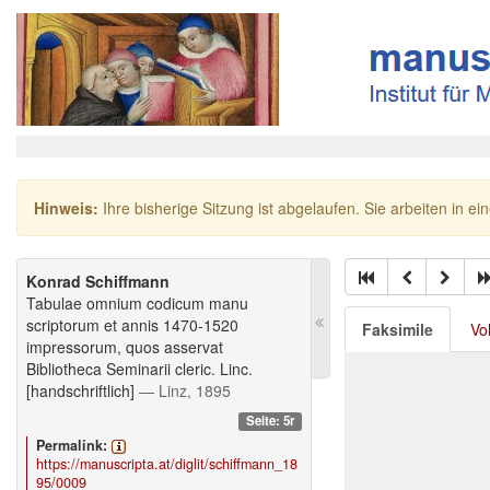
Hinweis:
Ihre bisherige Sitzung ist abgelaufen. Sie arbeiten in ei
Konrad Schiffmann
Tabulae omnium codicum manu
scriptorum et annis 1470-1520
Faksimile
Vo
impressorum, quos asservat
Bibliotheca Seminarii cleric. Linc.
[handschriftlich]
— Linz, 1895
Seite: 5r
Permalink:
https://manuscripta.at/diglit/schiffmann_18
95/0009