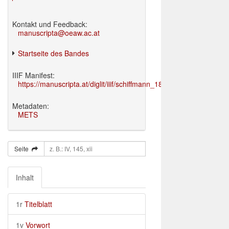
Kontakt und Feedback:
manuscripta@oeaw.ac.at
Startseite des Bandes
IIIF Manifest:
https://manuscripta.at/diglit/iiif/schiffmann_1895/manifest.json
Metadaten:
METS
Seite
Inhalt
1r
Titelblatt
1v
Vorwort