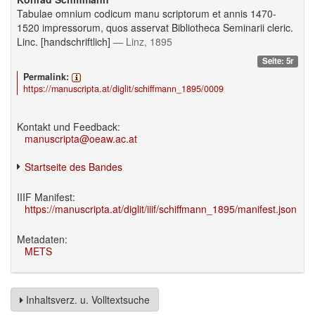
Tabulae omnium codicum manu scriptorum et annis 1470-
1520 impressorum, quos asservat Bibliotheca Seminarii cleric.
Linc. [handschriftlich]
— Linz, 1895
Seite: 5r
Permalink:
https://manuscripta.at/diglit/schiffmann_1895/0009
Kontakt und Feedback:
manuscripta@oeaw.ac.at
Startseite des Bandes
IIIF Manifest:
https://manuscripta.at/diglit/iiif/schiffmann_1895/manifest.json
Metadaten:
METS
Inhaltsverz. u. Volltextsuche