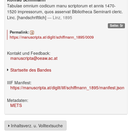
Tabulae omnium codicum manu scriptorum et annis 1470-
1520 impressorum, quos asservat Bibliotheca Seminarii cleric.
Linc. [handschriftlich]
— Linz, 1895
Seite: 5r
Permalink:
https://manuscripta.at/diglit/schiffmann_1895/0009
Kontakt und Feedback:
manuscripta@oeaw.ac.at
Startseite des Bandes
IIIF Manifest:
https://manuscripta.at/diglit/iiif/schiffmann_1895/manifest.json
Metadaten:
METS
Inhaltsverz. u. Volltextsuche